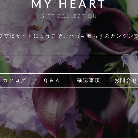
MY HEART
GIFT COLLECTION
ブ交換サイトにようこそ。
ハガキ要らずのカンタン
カタログ
Ｑ＆Ａ
確認事項
お問合