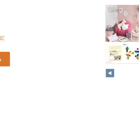
107
る