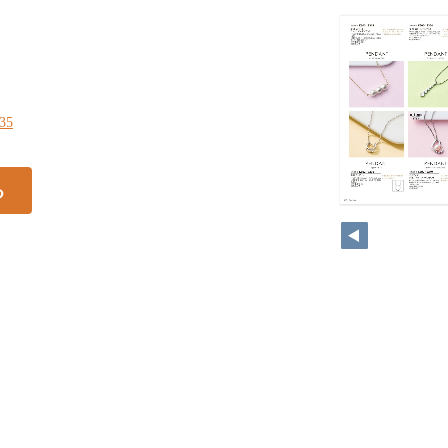
135
る