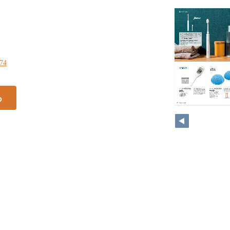
174
る