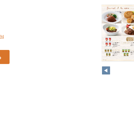
194
る