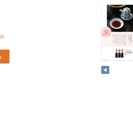
204
る