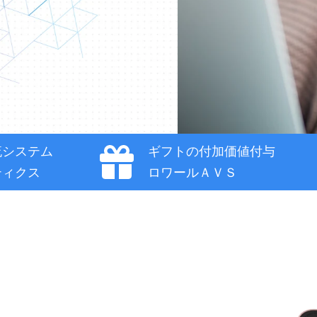
流システム
ギフトの付加価値付与
ティクス
ロワールＡＶＳ