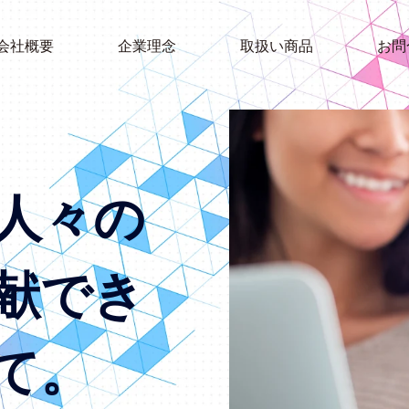
会社概要
企業理念
取扱い商品
お問
人々の
献でき
て。